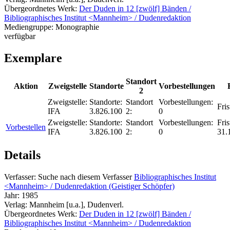
Übergeordnetes Werk:
Der Duden in 12 [zwölf] Bänden /
Bibliographisches Institut <Mannheim> / Dudenredaktion
Mediengruppe:
Monographie
verfügbar
Exemplare
Standort
Aktion
Zweigstelle
Standorte
Vorbestellungen
2
Zweigstelle:
Standorte:
Standort
Vorbestellungen:
Fris
IFA
3.826.100
2:
0
Zweigstelle:
Standorte:
Standort
Vorbestellungen:
Fris
Vorbestellen
IFA
3.826.100
2:
0
31.
Details
Verfasser:
Suche nach diesem Verfasser
Bibliographisches Institut
<Mannheim> / Dudenredaktion (Geistiger Schöpfer)
Jahr:
1985
Verlag:
Mannheim [u.a.], Dudenverl.
Übergeordnetes Werk:
Der Duden in 12 [zwölf] Bänden /
Bibliographisches Institut <Mannheim> / Dudenredaktion