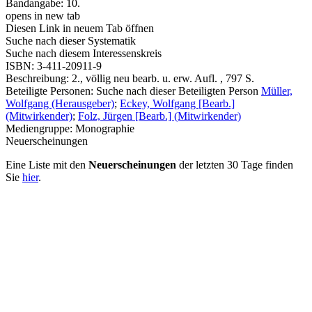
Bandangabe:
10.
opens in new tab
Diesen Link in neuem Tab öffnen
Suche nach dieser Systematik
Suche nach diesem Interessenskreis
ISBN:
3-411-20911-9
Beschreibung:
2., völlig neu bearb. u. erw. Aufl. , 797 S.
Beteiligte Personen:
Suche nach dieser Beteiligten Person
Müller,
Wolfgang (Herausgeber)
;
Eckey, Wolfgang [Bearb.]
(Mitwirkender)
;
Folz, Jürgen [Bearb.] (Mitwirkender)
Mediengruppe:
Monographie
Neuerscheinungen
Eine Liste mit den
Neuerscheinungen
der letzten 30 Tage finden
Sie
hier
.