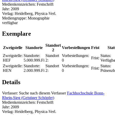
Medienkennzeichen:
Festschrift
Jahr:
2009
Verlag:
Heidelberg, Physica-Verl.
Mediengruppe:
Monographie
verfügbar
Exemplare
Standort
Zweigstelle
Standorte
Vorbestellungen
Frist
Stat
2
Zweigstelle:
Standorte:
Standort
Vorbestellungen:
Status:
Frist:
HEF
5.000.999.Fi
2:
0
Verfügba
Zweigstelle:
Standorte:
Standort
Vorbestellungen:
Status:
Frist:
HEN
2.000.999.Fi
2:
0
Präsenzb
Details
Verfasser:
Suche nach diesem Verfasser
Fachhochschule Bonn-
Rhein-Sieg (Geistiger Schöpfer)
Medienkennzeichen:
Festschrift
Jahr:
2009
Verlag:
Heidelberg, Physica-Verl.