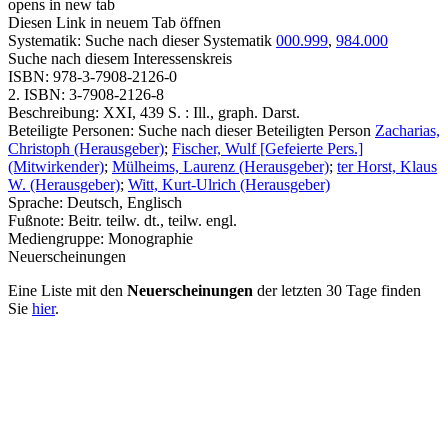
opens in new tab
Diesen Link in neuem Tab öffnen
Systematik:
Suche nach dieser Systematik
000.999
,
984.000
Suche nach diesem Interessenskreis
ISBN:
978-3-7908-2126-0
2. ISBN:
3-7908-2126-8
Beschreibung:
XXI, 439 S. : Ill., graph. Darst.
Beteiligte Personen:
Suche nach dieser Beteiligten Person
Zacharias,
Christoph (Herausgeber)
;
Fischer, Wulf [Gefeierte Pers.]
(Mitwirkender)
;
Mülheims, Laurenz (Herausgeber)
;
ter Horst, Klaus
W. (Herausgeber)
;
Witt, Kurt-Ulrich (Herausgeber)
Sprache:
Deutsch, Englisch
Fußnote:
Beitr. teilw. dt., teilw. engl.
Mediengruppe:
Monographie
Neuerscheinungen
Eine Liste mit den
Neuerscheinungen
der letzten 30 Tage finden
Sie
hier
.