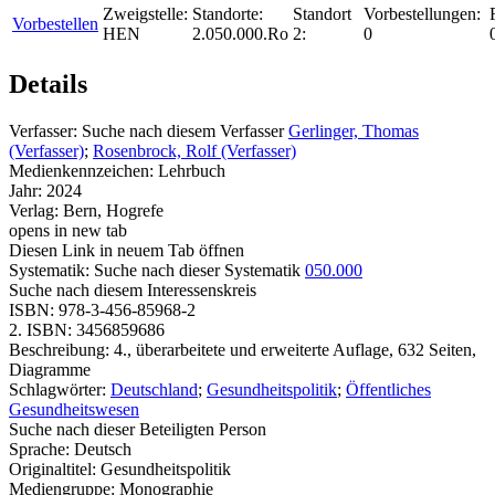
Zweigstelle:
Standorte:
Standort
Vorbestellungen:
Vorbestellen
HEN
2.050.000.Ro
2:
0
Details
Verfasser:
Suche nach diesem Verfasser
Gerlinger, Thomas
(Verfasser)
;
Rosenbrock, Rolf (Verfasser)
Medienkennzeichen:
Lehrbuch
Jahr:
2024
Verlag:
Bern, Hogrefe
opens in new tab
Diesen Link in neuem Tab öffnen
Systematik:
Suche nach dieser Systematik
050.000
Suche nach diesem Interessenskreis
ISBN:
978-3-456-85968-2
2. ISBN:
3456859686
Beschreibung:
4., überarbeitete und erweiterte Auflage, 632 Seiten,
Diagramme
Schlagwörter:
Deutschland
;
Gesundheitspolitik
;
Öffentliches
Gesundheitswesen
Suche nach dieser Beteiligten Person
Sprache:
Deutsch
Originaltitel:
Gesundheitspolitik
Mediengruppe:
Monographie