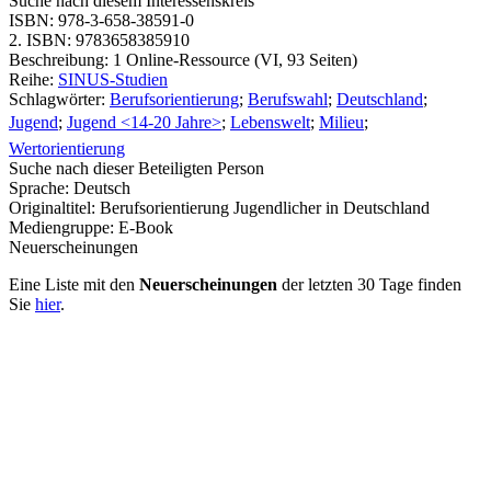
Suche nach diesem Interessenskreis
ISBN:
978-3-658-38591-0
2. ISBN:
9783658385910
Beschreibung:
1 Online-Ressource (VI, 93 Seiten)
Reihe:
SINUS-Studien
Schlagwörter:
Berufsorientierung
;
Berufswahl
;
Deutschland
;
Jugend
;
Jugend <14-20 Jahre>
;
Lebenswelt
;
Milieu
;
Wertorientierung
Suche nach dieser Beteiligten Person
Sprache:
Deutsch
Originaltitel:
Berufsorientierung Jugendlicher in Deutschland
Mediengruppe:
E-Book
Neuerscheinungen
Eine Liste mit den
Neuerscheinungen
der letzten 30 Tage finden
Sie
hier
.