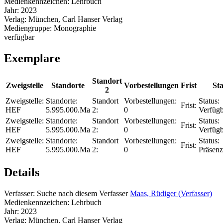
Medienkennzeichen:
Lehrbuch
Jahr:
2023
Verlag:
München, Carl Hanser Verlag
Mediengruppe:
Monographie
verfügbar
Exemplare
Standort
Zweigstelle
Standorte
Vorbestellungen
Frist
Sta
2
Zweigstelle:
Standorte:
Standort
Vorbestellungen:
Status:
Frist:
HEF
5.995.000.Ma
2:
0
Verfügb
Zweigstelle:
Standorte:
Standort
Vorbestellungen:
Status:
Frist:
HEF
5.995.000.Ma
2:
0
Verfügb
Zweigstelle:
Standorte:
Standort
Vorbestellungen:
Status:
Frist:
HEF
5.995.000.Ma
2:
0
Präsenz
Details
Verfasser:
Suche nach diesem Verfasser
Maas, Rüdiger (Verfasser)
Medienkennzeichen:
Lehrbuch
Jahr:
2023
Verlag:
München, Carl Hanser Verlag