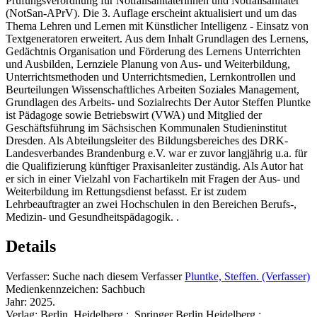
Prüfungsverordnung für Notfallsanitäterinnen und Notfallsanitäter
(NotSan-APrV). Die 3. Auflage erscheint aktualisiert und um das
Thema Lehren und Lernen mit Künstlicher Intelligenz - Einsatz von
Textgeneratoren erweitert. Aus dem Inhalt Grundlagen des Lernens,
Gedächtnis Organisation und Förderung des Lernens Unterrichten
und Ausbilden, Lernziele Planung von Aus- und Weiterbildung,
Unterrichtsmethoden und Unterrichtsmedien, Lernkontrollen und
Beurteilungen Wissenschaftliches Arbeiten Soziales Management,
Grundlagen des Arbeits- und Sozialrechts Der Autor Steffen Pluntke
ist Pädagoge sowie Betriebswirt (VWA) und Mitglied der
Geschäftsführung im Sächsischen Kommunalen Studieninstitut
Dresden. Als Abteilungsleiter des Bildungsbereiches des DRK-
Landesverbandes Brandenburg e.V. war er zuvor langjährig u.a. für
die Qualifizierung künftiger Praxisanleiter zuständig. Als Autor hat
er sich in einer Vielzahl von Fachartikeln mit Fragen der Aus- und
Weiterbildung im Rettungsdienst befasst. Er ist zudem
Lehrbeauftragter an zwei Hochschulen in den Bereichen Berufs-,
Medizin- und Gesundheitspädagogik. .
Details
Verfasser:
Suche nach diesem Verfasser
Pluntke, Steffen. (Verfasser)
Medienkennzeichen:
Sachbuch
Jahr:
2025.
Verlag:
Berlin, Heidelberg :, Springer Berlin Heidelberg :