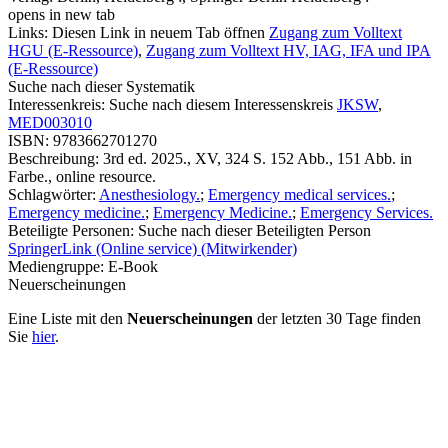
opens in new tab
Links:
Diesen Link in neuem Tab öffnen
Zugang zum Volltext
HGU (E-Ressource)
,
Zugang zum Volltext HV, IAG, IFA und IPA
(E-Ressource)
Suche nach dieser Systematik
Interessenkreis:
Suche nach diesem Interessenskreis
JKSW
,
MED003010
ISBN:
9783662701270
Beschreibung:
3rd ed. 2025., XV, 324 S. 152 Abb., 151 Abb. in
Farbe., online resource.
Schlagwörter:
Anesthesiology.
;
Emergency medical services.
;
Emergency medicine.
;
Emergency Medicine.
;
Emergency Services.
Beteiligte Personen:
Suche nach dieser Beteiligten Person
SpringerLink (Online service) (Mitwirkender)
Mediengruppe:
E-Book
Neuerscheinungen
Eine Liste mit den
Neuerscheinungen
der letzten 30 Tage finden
Sie
hier
.