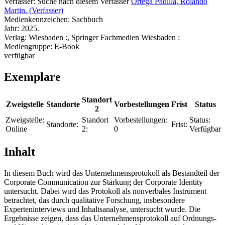
Verfasser:
Suche nach diesem Verfasser
Ortega Padilla, Rolando
Martin. (Verfasser)
Medienkennzeichen:
Sachbuch
Jahr:
2025.
Verlag:
Wiesbaden :, Springer Fachmedien Wiesbaden :
Mediengruppe:
E-Book
verfügbar
Exemplare
Standort
Zweigstelle
Standorte
Vorbestellungen
Frist
Status
2
Zweigstelle:
Standort
Vorbestellungen:
Status:
Standorte:
Frist:
Online
2:
0
Verfügbar
Inhalt
In diesem Buch wird das Unternehmensprotokoll als Bestandteil der
Corporate Communication zur Stärkung der Corporate Identity
untersucht. Dabei wird das Protokoll als nonverbales Instrument
betrachtet, das durch qualitative Forschung, insbesondere
Experteninterviews und Inhaltsanalyse, untersucht wurde. Die
Ergebnisse zeigen, dass das Unternehmensprotokoll auf Ordnungs-