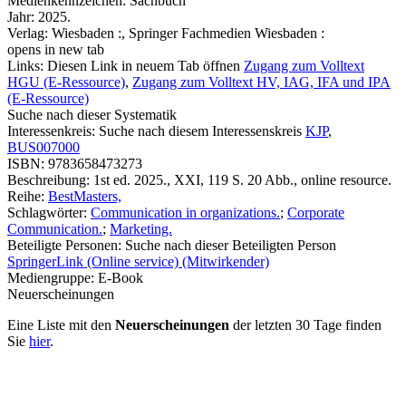
Medienkennzeichen:
Sachbuch
Jahr:
2025.
Verlag:
Wiesbaden :, Springer Fachmedien Wiesbaden :
opens in new tab
Links:
Diesen Link in neuem Tab öffnen
Zugang zum Volltext
HGU (E-Ressource)
,
Zugang zum Volltext HV, IAG, IFA und IPA
(E-Ressource)
Suche nach dieser Systematik
Interessenkreis:
Suche nach diesem Interessenskreis
KJP
,
BUS007000
ISBN:
9783658473273
Beschreibung:
1st ed. 2025., XXI, 119 S. 20 Abb., online resource.
Reihe:
BestMasters,
Schlagwörter:
Communication in organizations.
;
Corporate
Communication.
;
Marketing.
Beteiligte Personen:
Suche nach dieser Beteiligten Person
SpringerLink (Online service) (Mitwirkender)
Mediengruppe:
E-Book
Neuerscheinungen
Eine Liste mit den
Neuerscheinungen
der letzten 30 Tage finden
Sie
hier
.