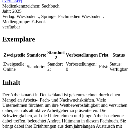
(Verfasser)
Medienkennzeichen:
Sachbuch
Jahr:
2025.
Verlag:
Wiesbaden :, Springer Fachmedien Wiesbaden :
Mediengruppe:
E-Book
verfügbar
Exemplare
Standort
Zweigstelle
Standorte
Vorbestellungen
Frist
Status
2
Zweigstelle:
Standort
Vorbestellungen:
Status:
Standorte:
Frist:
Online
2:
0
Verfügbar
Inhalt
Der Arbeitsmarkt in Deutschland ist gekennzeichnet durch einen
Mangel an Arbeits-, Fach- und Nachwuchskräften. Viele
Unternehmen fürchten um ihre Wettbewerbsfähigkeit und versuchen
daher, sich als attraktive Arbeitgeber zu präsentieren. Die
Schwierigkeiten, auf die Unternehmen und junge Arbeitssuchende
dabei treffen, beleuchtet Andrea Hüttmann in diesem Fachbuch. Sie
bringt dabei ihre Erfahrungen aus dem jahrelangen Austausch mit