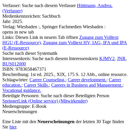
Verfasser:
Suche nach diesem Verfasser
Hüttmann, Andrea.
(Verfasser)
Medienkennzeichen:
Sachbuch
Jahr:
2025.
Verlag:
Wiesbaden :, Springer Fachmedien Wiesbaden :
opens in new tab
Links:
Diesen Link in neuem Tab öffnen
Zugang zum Volltext
HGU (E-Ressource)
,
Zugang zum Volltext HV, IAG, IFA und IPA
(E-Ressource)
Suche nach dieser Systematik
Interessenkreis:
Suche nach diesem Interessenskreis
KJMV2
,
JNR
,
BUS012000
ISBN:
9783658467371
Beschreibung:
1st ed. 2025., XIX, 175 S. 12 Abb., online resource.
Schlagwörter:
Career Counseling.
;
Career development.
;
Career
education.
;
Career Skills.
;
Careers in Business and Management.
;
Vocational guidance.
Beteiligte Personen:
Suche nach dieser Beteiligten Person
SpringerLink (Online service) (Mitwirkender)
Mediengruppe:
E-Book
Neuerscheinungen
Eine Liste mit den
Neuerscheinungen
der letzten 30 Tage finden
Sie
hier
.