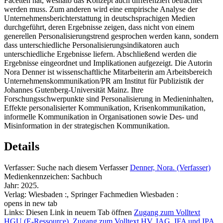
Facetten hat, weshalb das Konzept auch differenziert betrachtet
werden muss. Zum anderen wird eine empirische Analyse der
Unternehmensberichterstattung in deutschsprachigen Medien
durchgeführt, deren Ergebnisse zeigen, dass nicht von einem
generellen Personalisierungstrend gesprochen werden kann, sondern
dass unterschiedliche Personalisierungsindikatoren auch
unterschiedliche Ergebnisse liefern. Abschließend werden die
Ergebnisse eingeordnet und Implikationen aufgezeigt. Die Autorin
Nora Denner ist wissenschaftliche Mitarbeiterin am Arbeitsbereich
Unternehmenskommunikation/PR am Institut für Publizistik der
Johannes Gutenberg-Universität Mainz. Ihre
Forschungsschwerpunkte sind Personalisierung in Medieninhalten,
Effekte personalisierter Kommunikation, Krisenkommunikation,
informelle Kommunikation in Organisationen sowie Des- und
Misinformation in der strategischen Kommunikation.
Details
Verfasser:
Suche nach diesem Verfasser
Denner, Nora. (Verfasser)
Medienkennzeichen:
Sachbuch
Jahr:
2025.
Verlag:
Wiesbaden :, Springer Fachmedien Wiesbaden :
opens in new tab
Links:
Diesen Link in neuem Tab öffnen
Zugang zum Volltext
HGU (E-Ressource)
,
Zugang zum Volltext HV, IAG, IFA und IPA