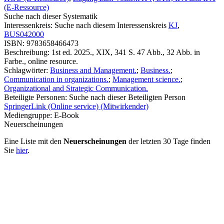
(E-Ressource)
Suche nach dieser Systematik
Interessenkreis:
Suche nach diesem Interessenskreis
KJ
,
BUS042000
ISBN:
9783658466473
Beschreibung:
1st ed. 2025., XIX, 341 S. 47 Abb., 32 Abb. in
Farbe., online resource.
Schlagwörter:
Business and Management.
;
Business.
;
Communication in organizations.
;
Management science.
;
Organizational and Strategic Communication.
Beteiligte Personen:
Suche nach dieser Beteiligten Person
SpringerLink (Online service) (Mitwirkender)
Mediengruppe:
E-Book
Neuerscheinungen
Eine Liste mit den
Neuerscheinungen
der letzten 30 Tage finden
Sie
hier
.