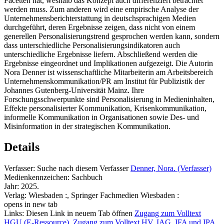
Facetten hat, weshalb das Konzept auch differenziert betrachtet
werden muss. Zum anderen wird eine empirische Analyse der
Unternehmensberichterstattung in deutschsprachigen Medien
durchgeführt, deren Ergebnisse zeigen, dass nicht von einem
generellen Personalisierungstrend gesprochen werden kann, sondern
dass unterschiedliche Personalisierungsindikatoren auch
unterschiedliche Ergebnisse liefern. Abschließend werden die
Ergebnisse eingeordnet und Implikationen aufgezeigt. Die Autorin
Nora Denner ist wissenschaftliche Mitarbeiterin am Arbeitsbereich
Unternehmenskommunikation/PR am Institut für Publizistik der
Johannes Gutenberg-Universität Mainz. Ihre
Forschungsschwerpunkte sind Personalisierung in Medieninhalten,
Effekte personalisierter Kommunikation, Krisenkommunikation,
informelle Kommunikation in Organisationen sowie Des- und
Misinformation in der strategischen Kommunikation.
Details
Verfasser:
Suche nach diesem Verfasser
Denner, Nora. (Verfasser)
Medienkennzeichen:
Sachbuch
Jahr:
2025.
Verlag:
Wiesbaden :, Springer Fachmedien Wiesbaden :
opens in new tab
Links:
Diesen Link in neuem Tab öffnen
Zugang zum Volltext
HGU (E-Ressource)
,
Zugang zum Volltext HV, IAG, IFA und IPA