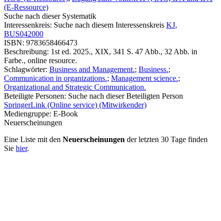
(E-Ressource)
Suche nach dieser Systematik
Interessenkreis:
Suche nach diesem Interessenskreis
KJ
,
BUS042000
ISBN:
9783658466473
Beschreibung:
1st ed. 2025., XIX, 341 S. 47 Abb., 32 Abb. in
Farbe., online resource.
Schlagwörter:
Business and Management.
;
Business.
;
Communication in organizations.
;
Management science.
;
Organizational and Strategic Communication.
Beteiligte Personen:
Suche nach dieser Beteiligten Person
SpringerLink (Online service) (Mitwirkender)
Mediengruppe:
E-Book
Neuerscheinungen
Eine Liste mit den
Neuerscheinungen
der letzten 30 Tage finden
Sie
hier
.