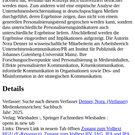
Facetten hat, weshalb das Konzept auch differenziert betrachtet
werden muss. Zum anderen wird eine empirische Analyse der
Unternehmensberichterstattung in deutschsprachigen Medien
durchgeführt, deren Ergebnisse zeigen, dass nicht von einem
generellen Personalisierungstrend gesprochen werden kann, sondern
dass unterschiedliche Personalisierungsindikatoren auch
unterschiedliche Ergebnisse liefern. Abschließend werden die
Ergebnisse eingeordnet und Implikationen aufgezeigt. Die Autorin
Nora Denner ist wissenschaftliche Mitarbeiterin am Arbeitsbereich
Unternehmenskommunikation/PR am Institut für Publizistik der
Johannes Gutenberg-Universität Mainz. Ihre
Forschungsschwerpunkte sind Personalisierung in Medieninhalten,
Effekte personalisierter Kommunikation, Krisenkommunikation,
informelle Kommunikation in Organisationen sowie Des- und
Misinformation in der strategischen Kommunikation.
Details
Verfasser:
Suche nach diesem Verfasser
Denner, Nora. (Verfasser)
Medienkennzeichen:
Sachbuch
Jahr:
2025.
Verlag:
Wiesbaden :, Springer Fachmedien Wiesbaden :
opens in new tab
Links:
Diesen Link in neuem Tab öffnen
Zugang zum Volltext
HGU (E-Ressource)
,
Zugang zum Volltext HV, IAG, IFA und IPA