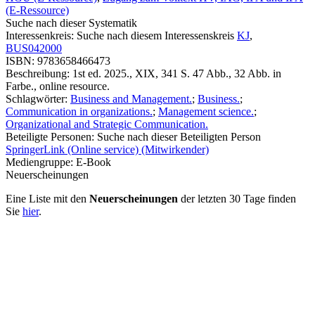
(E-Ressource)
Suche nach dieser Systematik
Interessenkreis:
Suche nach diesem Interessenskreis
KJ
,
BUS042000
ISBN:
9783658466473
Beschreibung:
1st ed. 2025., XIX, 341 S. 47 Abb., 32 Abb. in
Farbe., online resource.
Schlagwörter:
Business and Management.
;
Business.
;
Communication in organizations.
;
Management science.
;
Organizational and Strategic Communication.
Beteiligte Personen:
Suche nach dieser Beteiligten Person
SpringerLink (Online service) (Mitwirkender)
Mediengruppe:
E-Book
Neuerscheinungen
Eine Liste mit den
Neuerscheinungen
der letzten 30 Tage finden
Sie
hier
.