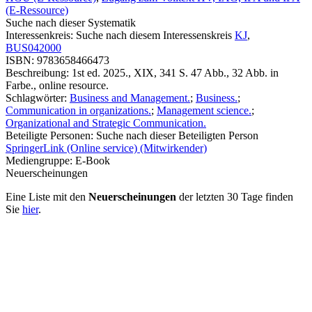
(E-Ressource)
Suche nach dieser Systematik
Interessenkreis:
Suche nach diesem Interessenskreis
KJ
,
BUS042000
ISBN:
9783658466473
Beschreibung:
1st ed. 2025., XIX, 341 S. 47 Abb., 32 Abb. in
Farbe., online resource.
Schlagwörter:
Business and Management.
;
Business.
;
Communication in organizations.
;
Management science.
;
Organizational and Strategic Communication.
Beteiligte Personen:
Suche nach dieser Beteiligten Person
SpringerLink (Online service) (Mitwirkender)
Mediengruppe:
E-Book
Neuerscheinungen
Eine Liste mit den
Neuerscheinungen
der letzten 30 Tage finden
Sie
hier
.