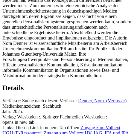
Facetten hat, weshalb das Konzept auch differenziert betrachtet
werden muss. Zum anderen wird eine empirische Analyse der
Unternehmensberichterstattung in deutschsprachigen Medien
durchgeführt, deren Ergebnisse zeigen, dass nicht von einem
generellen Personalisierungstrend gesprochen werden kann, sondern
dass unterschiedliche Personalisierungsindikatoren auch
unterschiedliche Ergebnisse liefern. Abschließend werden die
Ergebnisse eingeordnet und Implikationen aufgezeigt. Die Autorin
Nora Denner ist wissenschaftliche Mitarbeiterin am Arbeitsbereich
Unternehmenskommunikation/PR am Institut für Publizistik der
Johannes Gutenberg-Universität Mainz. Ihre
Forschungsschwerpunkte sind Personalisierung in Medieninhalten,
Effekte personalisierter Kommunikation, Krisenkommunikation,
informelle Kommunikation in Organisationen sowie Des- und
Misinformation in der strategischen Kommunikation.
Details
Verfasser:
Suche nach diesem Verfasser
Denner, Nora. (Verfasser)
Medienkennzeichen:
Sachbuch
Jahr:
2025.
Verlag:
Wiesbaden :, Springer Fachmedien Wiesbaden :
opens in new tab
Links:
Diesen Link in neuem Tab öffnen
Zugang zum Volltext
HGU (E-Ressource)
,
Zugang zum Volltext HV, IAG, IFA und IPA