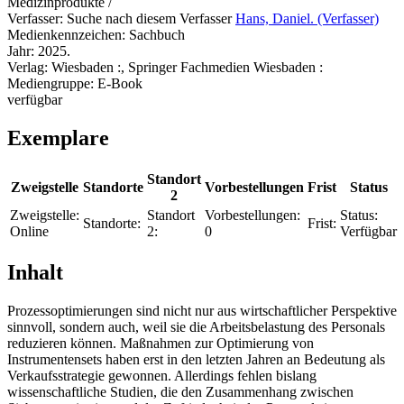
Medizinprodukte /
Verfasser:
Suche nach diesem Verfasser
Hans, Daniel. (Verfasser)
Medienkennzeichen:
Sachbuch
Jahr:
2025.
Verlag:
Wiesbaden :, Springer Fachmedien Wiesbaden :
Mediengruppe:
E-Book
verfügbar
Exemplare
Standort
Zweigstelle
Standorte
Vorbestellungen
Frist
Status
2
Zweigstelle:
Standort
Vorbestellungen:
Status:
Standorte:
Frist:
Online
2:
0
Verfügbar
Inhalt
Prozessoptimierungen sind nicht nur aus wirtschaftlicher Perspektive
sinnvoll, sondern auch, weil sie die Arbeitsbelastung des Personals
reduzieren können. Maßnahmen zur Optimierung von
Instrumentensets haben erst in den letzten Jahren an Bedeutung als
Verkaufsstrategie gewonnen. Allerdings fehlen bislang
wissenschaftliche Studien, die den Zusammenhang zwischen