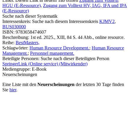
Links:
Diesen Link in neuem Tab öffnen
Zugang zum Volltext
HGU (E-Ressource)
,
Zugang zum Volltext HV, IAG, IFA und IPA
(E-Ressource)
Suche nach dieser Systematik
Interessenkreis:
Suche nach diesem Interessenskreis
KJMV2
,
BUS030000
ISBN:
9783658474607
Beschreibung:
1st ed. 2025., XIII, 84 S. 44 Abb., online resource.
Reihe:
BestMasters,
Schlagwörter:
Human Resource Development.
;
Human Resource
Management.
;
Personnel management.
Beteiligte Personen:
Suche nach dieser Beteiligten Person
SpringerLink (Online service) (Mitwirkender)
Mediengruppe:
E-Book
Neuerscheinungen
Eine Liste mit den
Neuerscheinungen
der letzten 30 Tage finden
Sie
hier
.