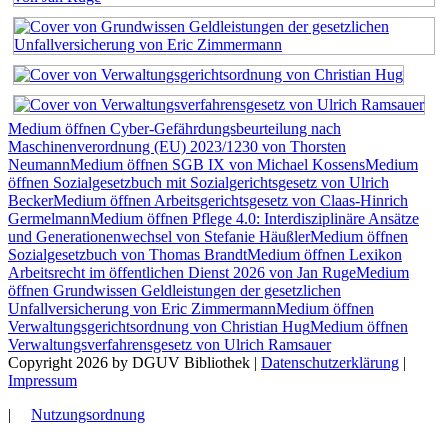
Medium öffnen Cyber-Gefährdungsbeurteilung nach
Maschinenverordnung (EU) 2023/1230 von Thorsten
Neumann
Medium öffnen SGB IX von Michael Kossens
Medium
öffnen Sozialgesetzbuch mit Sozialgerichtsgesetz von Ulrich
Becker
Medium öffnen Arbeitsgerichtsgesetz von Claas-Hinrich
Germelmann
Medium öffnen Pflege 4.0: Interdisziplinäre Ansätze
und Generationenwechsel von Stefanie Häußler
Medium öffnen
Sozialgesetzbuch von Thomas Brandt
Medium öffnen Lexikon
Arbeitsrecht im öffentlichen Dienst 2026 von Jan Ruge
Medium
öffnen Grundwissen Geldleistungen der gesetzlichen
Unfallversicherung von Eric Zimmermann
Medium öffnen
Verwaltungsgerichtsordnung von Christian Hug
Medium öffnen
Verwaltungsverfahrensgesetz von Ulrich Ramsauer
Copyright 2026 by DGUV Bibliothek
|
Datenschutzerklärung
|
Impressum
|
Nutzungsordnung