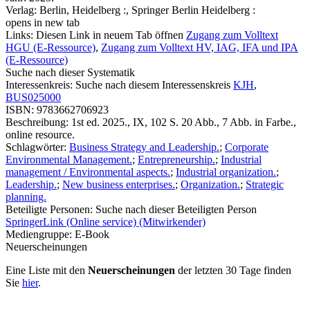
Verlag:
Berlin, Heidelberg :, Springer Berlin Heidelberg :
opens in new tab
Links:
Diesen Link in neuem Tab öffnen
Zugang zum Volltext
HGU (E-Ressource)
,
Zugang zum Volltext HV, IAG, IFA und IPA
(E-Ressource)
Suche nach dieser Systematik
Interessenkreis:
Suche nach diesem Interessenskreis
KJH
,
BUS025000
ISBN:
9783662706923
Beschreibung:
1st ed. 2025., IX, 102 S. 20 Abb., 7 Abb. in Farbe.,
online resource.
Schlagwörter:
Business Strategy and Leadership.
;
Corporate
Environmental Management.
;
Entrepreneurship.
;
Industrial
management / Environmental aspects.
;
Industrial organization.
;
Leadership.
;
New business enterprises.
;
Organization.
;
Strategic
planning.
Beteiligte Personen:
Suche nach dieser Beteiligten Person
SpringerLink (Online service) (Mitwirkender)
Mediengruppe:
E-Book
Neuerscheinungen
Eine Liste mit den
Neuerscheinungen
der letzten 30 Tage finden
Sie
hier
.