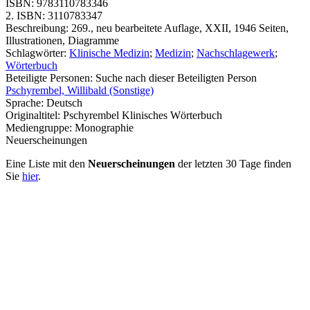
ISBN:
9783110783346
2. ISBN:
3110783347
Beschreibung:
269., neu bearbeitete Auflage, XXII, 1946 Seiten,
Illustrationen, Diagramme
Schlagwörter:
Klinische Medizin
;
Medizin
;
Nachschlagewerk
;
Wörterbuch
Beteiligte Personen:
Suche nach dieser Beteiligten Person
Pschyrembel, Willibald (Sonstige)
Sprache:
Deutsch
Originaltitel:
Pschyrembel Klinisches Wörterbuch
Mediengruppe:
Monographie
Neuerscheinungen
Eine Liste mit den
Neuerscheinungen
der letzten 30 Tage finden
Sie
hier
.