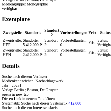
Mediengruppe:
Monographie
verfügbar
Exemplare
Standort
Zweigstelle
Standorte
Vorbestellungen
Frist
Status
2
Zweigstelle:
Standorte:
Standort
Vorbestellungen:
Status:
Frist:
HEF
5.412.000.Ps
2:
0
Verfügb
Zweigstelle:
Standorte:
Standort
Vorbestellungen:
Status:
Frist:
HEN
2.412.000.Ps
2:
0
Verfügb
Details
Suche nach diesem Verfasser
Medienkennzeichen:
Nachschlagewerk
Jahr:
[2023]
Verlag:
Berlin ; Boston, De Gruyter
opens in new tab
Diesen Link in neuem Tab öffnen
Systematik:
Suche nach dieser Systematik
412.000
Suche nach diesem Interessenskreis