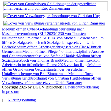
Medium öffnen Cyber-Gefährdungsbeurteilung nach
Maschinenverordnung (EU) 2023/1230 von Thorsten
Neumann
Medium öffnen SGB IX von Michael Kossens
Medium
öffnen Sozialgesetzbuch mit Sozialgerichtsgesetz von Ulrich
Becker
Medium öffnen Arbeitsgerichtsgesetz von Claas-Hinrich
Germelmann
Medium öffnen Pflege 4.0: Interdisziplinäre Ansätze
und Generationenwechsel von Stefanie Häußler
Medium öffnen
Sozialgesetzbuch von Thomas Brandt
Medium öffnen Lexikon
Arbeitsrecht im öffentlichen Dienst 2026 von Jan Ruge
Medium
öffnen Grundwissen Geldleistungen der gesetzlichen
Unfallversicherung von Eric Zimmermann
Medium öffnen
Verwaltungsgerichtsordnung von Christian Hug
Medium öffnen
Verwaltungsverfahrensgesetz von Ulrich Ramsauer
Copyright 2026 by DGUV Bibliothek
|
Datenschutzerklärung
|
Impressum
|
Nutzungsordnung