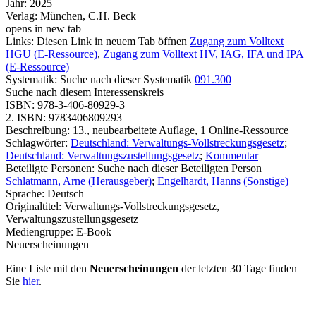
Jahr:
2025
Verlag:
München, C.H. Beck
opens in new tab
Links:
Diesen Link in neuem Tab öffnen
Zugang zum Volltext
HGU (E-Ressource)
,
Zugang zum Volltext HV, IAG, IFA und IPA
(E-Ressource)
Systematik:
Suche nach dieser Systematik
091.300
Suche nach diesem Interessenskreis
ISBN:
978-3-406-80929-3
2. ISBN:
9783406809293
Beschreibung:
13., neubearbeitete Auflage, 1 Online-Ressource
Schlagwörter:
Deutschland: Verwaltungs-Vollstreckungsgesetz
;
Deutschland: Verwaltungszustellungsgesetz
;
Kommentar
Beteiligte Personen:
Suche nach dieser Beteiligten Person
Schlatmann, Arne (Herausgeber)
;
Engelhardt, Hanns (Sonstige)
Sprache:
Deutsch
Originaltitel:
Verwaltungs-Vollstreckungsgesetz,
Verwaltungszustellungsgesetz
Mediengruppe:
E-Book
Neuerscheinungen
Eine Liste mit den
Neuerscheinungen
der letzten 30 Tage finden
Sie
hier
.