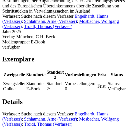
Bestimmungen, der Abgabenordnung, des EG-Beitreibungsgesetzes
und des Europäischen Übereinkommens über die Zustellung von
Schriftstücken in Verwaltungssachen im Ausland
Verfasser:
Suche nach diesem Verfasser
Engelhardt, Hanns
(Verfasser)
;
Schlatmann, Arne (Verfasser)
;
Mosbacher, Wolfgang
(Verfasser)
;
Troidl, Thomas (Verfasser)
Jahr:
2025
Verlag:
München, C.H. Beck
Mediengruppe:
E-Book
verfügbar
Exemplare
Standort
Zweigstelle
Standorte
Vorbestellungen
Frist
Status
2
Zweigstelle:
Standorte:
Standort
Vorbestellungen:
Status:
Frist:
Online
E-Book
2:
0
Verfügbar
Details
Verfasser:
Suche nach diesem Verfasser
Engelhardt, Hanns
(Verfasser)
;
Schlatmann, Arne (Verfasser)
;
Mosbacher, Wolfgang
(Verfasser)
;
Troidl, Thomas (Verfasser)