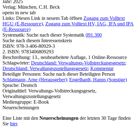
Jahr:
2025
Verlag:
München, C.H. Beck
opens in new tab
Links:
Diesen Link in neuem Tab öffnen
Zugang zum Volltext
HGU (E-Ressource)
,
Zugang zum Volltext HV, IAG, IFA und IPA
(E-Ressource)
Systematik:
Suche nach dieser Systematik
091.300
Suche nach diesem Interessenskreis
ISBN:
978-3-406-80929-3
2. ISBN:
9783406809293
Beschreibung:
13., neubearbeitete Auflage, 1 Online-Ressource
Schlagwörter:
Deutschland: Verwaltungs-Vollstreckungsgesetz
;
Deutschland: Verwaltungszustellungsgesetz
;
Kommentar
Beteiligte Personen:
Suche nach dieser Beteiligten Person
Schlatmann, Arne (Herausgeber)
;
Engelhardt, Hanns (Sonstige)
Sprache:
Deutsch
Originaltitel:
Verwaltungs-Vollstreckungsgesetz,
Verwaltungszustellungsgesetz
Mediengruppe:
E-Book
Neuerscheinungen
Eine Liste mit den
Neuerscheinungen
der letzten 30 Tage finden
Sie
hier
.