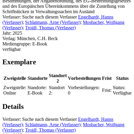
Bestimmungen, der Abgabenordnung, des EG-Beitreibungsgesetzes
und des Europäischen Übereinkommens über die Zustellung von
Schriftstücken in Verwaltungssachen im Ausland
Verfasser:
Suche nach diesem Verfasser
Engelhardt, Hanns
(Verfasser)
;
Schlatmann, Arne (Verfasser)
;
Mosbacher, Wolfgang
(Verfasser)
;
Troidl, Thomas (Verfasser)
Jahr:
2025
Verlag:
München, C.H. Beck
Mediengruppe:
E-Book
verfügbar
Exemplare
Standort
Zweigstelle
Standorte
Vorbestellungen
Frist
Status
2
Zweigstelle:
Standorte:
Standort
Vorbestellungen:
Status:
Frist:
Online
E-Book
2:
0
Verfügbar
Details
Verfasser:
Suche nach diesem Verfasser
Engelhardt, Hanns
(Verfasser)
;
Schlatmann, Arne (Verfasser)
;
Mosbacher, Wolfgang
(Verfasser)
;
Troidl, Thomas (Verfasser)