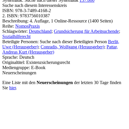
Systematik:
Suche nach dieser Systematik
137.000
Suche nach diesem Interessenskreis
ISBN:
978-3-7489-4168-2
2. ISBN:
9783756010387
Beschreibung:
4. Auflage, 1 Online-Ressource (1400 Seiten)
Reihe:
NomosPraxis
Schlagwörter:
Deutschland
;
Grundsicherung für Arbeitsuchende
;
Sozialhilferecht
Beteiligte Personen:
Suche nach dieser Beteiligten Person
Berlit,
Uwe (Herausgeber)
;
Conradis, Wolfgang (Herausgeber)
;
Pattar,
Andreas Kurt (Herausgeber)
Sprache:
Deutsch
Originaltitel:
Existenzsicherungsrecht
Mediengruppe:
E-Book
Neuerscheinungen
Eine Liste mit den
Neuerscheinungen
der letzten 30 Tage finden
Sie
hier
.