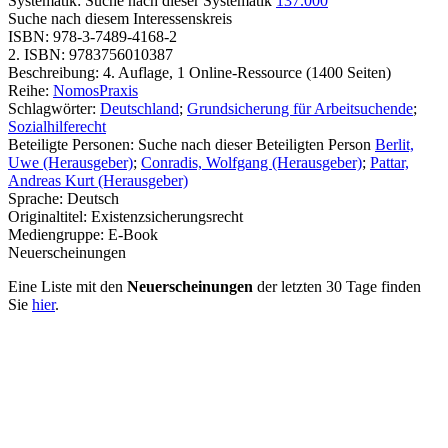
Systematik:
Suche nach dieser Systematik
137.000
Suche nach diesem Interessenskreis
ISBN:
978-3-7489-4168-2
2. ISBN:
9783756010387
Beschreibung:
4. Auflage, 1 Online-Ressource (1400 Seiten)
Reihe:
NomosPraxis
Schlagwörter:
Deutschland
;
Grundsicherung für Arbeitsuchende
;
Sozialhilferecht
Beteiligte Personen:
Suche nach dieser Beteiligten Person
Berlit,
Uwe (Herausgeber)
;
Conradis, Wolfgang (Herausgeber)
;
Pattar,
Andreas Kurt (Herausgeber)
Sprache:
Deutsch
Originaltitel:
Existenzsicherungsrecht
Mediengruppe:
E-Book
Neuerscheinungen
Eine Liste mit den
Neuerscheinungen
der letzten 30 Tage finden
Sie
hier
.