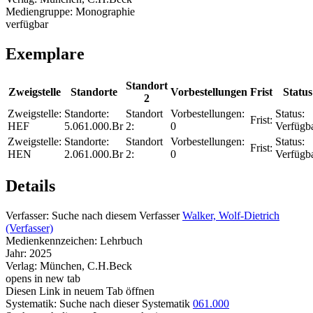
Mediengruppe:
Monographie
verfügbar
Exemplare
Standort
Zweigstelle
Standorte
Vorbestellungen
Frist
Status
2
Zweigstelle:
Standorte:
Standort
Vorbestellungen:
Status:
Frist:
HEF
5.061.000.Br
2:
0
Verfügb
Zweigstelle:
Standorte:
Standort
Vorbestellungen:
Status:
Frist:
HEN
2.061.000.Br
2:
0
Verfügb
Details
Verfasser:
Suche nach diesem Verfasser
Walker, Wolf-Dietrich
(Verfasser)
Medienkennzeichen:
Lehrbuch
Jahr:
2025
Verlag:
München, C.H.Beck
opens in new tab
Diesen Link in neuem Tab öffnen
Systematik:
Suche nach dieser Systematik
061.000