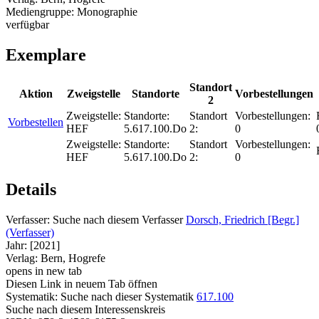
Mediengruppe:
Monographie
verfügbar
Exemplare
Standort
Aktion
Zweigstelle
Standorte
Vorbestellungen
2
Zweigstelle:
Standorte:
Standort
Vorbestellungen:
Vorbestellen
HEF
5.617.100.Do
2:
0
Zweigstelle:
Standorte:
Standort
Vorbestellungen:
HEF
5.617.100.Do
2:
0
Details
Verfasser:
Suche nach diesem Verfasser
Dorsch, Friedrich [Begr.]
(Verfasser)
Jahr:
[2021]
Verlag:
Bern, Hogrefe
opens in new tab
Diesen Link in neuem Tab öffnen
Systematik:
Suche nach dieser Systematik
617.100
Suche nach diesem Interessenskreis