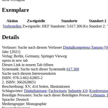
Exemplare
Aktion
Zweigstelle
Standorte
Standort 2
Vorbestellen
Zweigstelle:
HEF
Standorte:
5.617.300.Ko
Standort 2:
Details
Verfasser:
Suche nach diesem Verfasser
Digitalkompetenz-Tagung (Ve
Jahr:
[2021]
Verlag:
Berlin, Germany, Springer Vieweg
opens in new tab
Diesen Link in neuem Tab öffnen
Systematik:
Suche nach dieser Systematik
617.300
Suche nach diesem Interessenskreis
ISBN:
978-3-662-62865-2
2. ISBN:
3662628651
Beschreibung:
XV, 414 Seiten, Illustrationen
Schlagwörter:
Digitalisierung
;
Fachwissen
;
Industrie 4.0
;
Konferenzsc
Beteiligte Personen:
Suche nach dieser Beteiligten Person
Lehmann, L
Sprache:
Deutsch
Mediengruppe:
Monographie