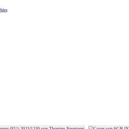
e
hier
.