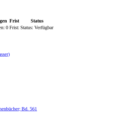
ngen
Frist
Status
en:
0
Frist:
Status:
Verfügbar
sser)
enbücher; Bd. 561