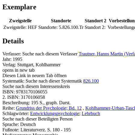
Exemplare
Zweigstelle
Standorte
Standort 2
Vorbestellu
Zweigstelle:
HEF
Standorte:
5.826.100.Tr
Standort 2:
Vorbestellung
Details
Verfasser:
Suche nach diesem Verfasser
Trautner, Hanns Martin (Verfa
Jahr:
1995
Verlag:
Stuttgart, Kohlhammer
opens in new tab
Diesen Link in neuem Tab öffnen
Systematik:
Suche nach dieser Systematik
826.100
Suche nach diesem Interessenskreis
ISBN:
9783170106055
2. ISBN:
3170106058
Beschreibung:
195 S., graph. Darst.
Reihe:
Grundriss der Psychologie; Bd. 12
,
Kohlhammer-Urban-Tasch
Schlagwörter:
Entwicklungspsychologie
;
Lehrbuch
Suche nach dieser Beteiligten Person
Sprache:
Deutsch
Fußnote:
Literaturverz. S. 180 - 195