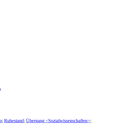
)
n
;
Ruhestand
;
Übergang <Sozialwissenschaften>
;