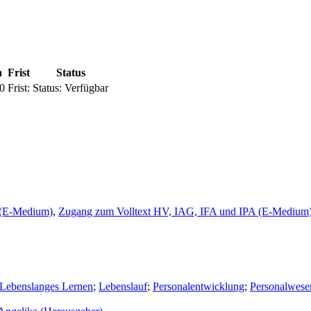
n
Frist
Status
0
Frist:
Status:
Verfügbar
 (E-Medium)
,
Zugang zum Volltext HV, IAG, IFA und IPA (E-Medium
Lebenslanges Lernen
;
Lebenslauf
;
Personalentwicklung
;
Personalwese