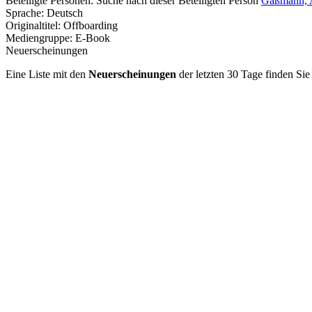
Beteiligte Personen:
Suche nach dieser Beteiligten Person
Gaßmann, A
Sprache:
Deutsch
Originaltitel:
Offboarding
Mediengruppe:
E-Book
Neuerscheinungen
Eine Liste mit den
Neuerscheinungen
der letzten 30 Tage finden Si