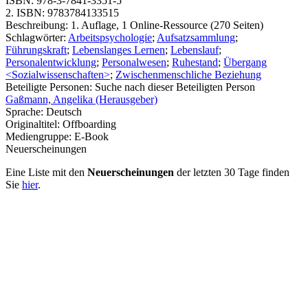
ISBN:
978-3-7841-3351-5
2. ISBN:
9783784133515
Beschreibung:
1. Auflage, 1 Online-Ressource (270 Seiten)
Schlagwörter:
Arbeitspsychologie
;
Aufsatzsammlung
;
Führungskraft
;
Lebenslanges Lernen
;
Lebenslauf
;
Personalentwicklung
;
Personalwesen
;
Ruhestand
;
Übergang
<Sozialwissenschaften>
;
Zwischenmenschliche Beziehung
Beteiligte Personen:
Suche nach dieser Beteiligten Person
Gaßmann, Angelika (Herausgeber)
Sprache:
Deutsch
Originaltitel:
Offboarding
Mediengruppe:
E-Book
Neuerscheinungen
Eine Liste mit den
Neuerscheinungen
der letzten 30 Tage finden
Sie
hier
.