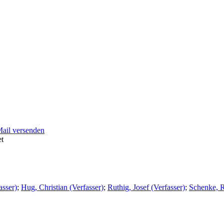
Mail versenden
et
asser)
;
Hug, Christian (Verfasser)
;
Ruthig, Josef (Verfasser)
;
Schenke, Ra