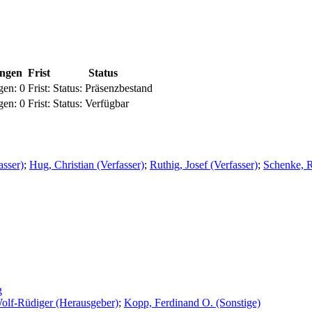
ungen
Frist
Status
gen:
0
Frist:
Status:
Präsenzbestand
gen:
0
Frist:
Status:
Verfügbar
asser)
;
Hug, Christian (Verfasser)
;
Ruthig, Josef (Verfasser)
;
Schenke, Ra
g
olf-Rüdiger (Herausgeber)
;
Kopp, Ferdinand O. (Sonstige)