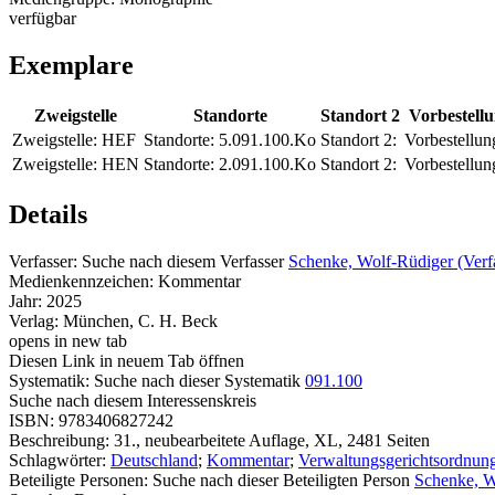
verfügbar
Exemplare
Zweigstelle
Standorte
Standort 2
Vorbestell
Zweigstelle:
HEF
Standorte:
5.091.100.Ko
Standort 2:
Vorbestellun
Zweigstelle:
HEN
Standorte:
2.091.100.Ko
Standort 2:
Vorbestellun
Details
Verfasser:
Suche nach diesem Verfasser
Schenke, Wolf-Rüdiger (Verf
Medienkennzeichen:
Kommentar
Jahr:
2025
Verlag:
München, C. H. Beck
opens in new tab
Diesen Link in neuem Tab öffnen
Systematik:
Suche nach dieser Systematik
091.100
Suche nach diesem Interessenskreis
ISBN:
9783406827242
Beschreibung:
31., neubearbeitete Auflage, XL, 2481 Seiten
Schlagwörter:
Deutschland
;
Kommentar
;
Verwaltungsgerichtsordnun
Beteiligte Personen:
Suche nach dieser Beteiligten Person
Schenke, W