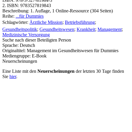
ISBN:
978-3-527-81984-3
2. ISBN:
9783527819843
Beschreibung:
1. Auflage, 1 Online-Ressource (304 Seiten)
Reihe:
...für Dummies
Schlagwörter:
Ärztliche Mission
;
Betriebsführung
;
Gesundheitspolitik
;
Gesundheitswesen
;
Krankheit
;
Management
;
Medizinische Versorgung
Suche nach dieser Beteiligten Person
Sprache:
Deutsch
Originaltitel:
Management im Gesundheitswesen für Dummies
Mediengruppe:
E-Book
Neuerscheinungen
Eine Liste mit den
Neuerscheinungen
der letzten 30 Tage finden
Sie
hier
.