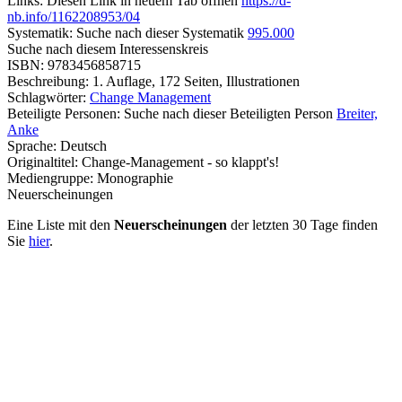
Links:
Diesen Link in neuem Tab öffnen
https://d-
nb.info/1162208953/04
Systematik:
Suche nach dieser Systematik
995.000
Suche nach diesem Interessenskreis
ISBN:
9783456858715
Beschreibung:
1. Auflage, 172 Seiten, Illustrationen
Schlagwörter:
Change Management
Beteiligte Personen:
Suche nach dieser Beteiligten Person
Breiter,
Anke
Sprache:
Deutsch
Originaltitel:
Change-Management - so klappt's!
Mediengruppe:
Monographie
Neuerscheinungen
Eine Liste mit den
Neuerscheinungen
der letzten 30 Tage finden
Sie
hier
.