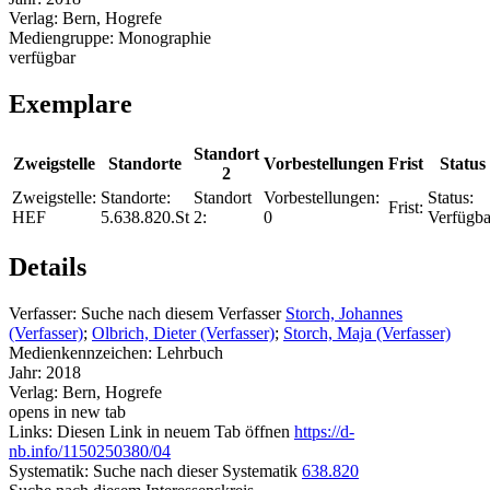
Verlag:
Bern, Hogrefe
Mediengruppe:
Monographie
verfügbar
Exemplare
Standort
Zweigstelle
Standorte
Vorbestellungen
Frist
Status
2
Zweigstelle:
Standorte:
Standort
Vorbestellungen:
Status:
Frist:
HEF
5.638.820.St
2:
0
Verfügba
Details
Verfasser:
Suche nach diesem Verfasser
Storch, Johannes
(Verfasser)
;
Olbrich, Dieter (Verfasser)
;
Storch, Maja (Verfasser)
Medienkennzeichen:
Lehrbuch
Jahr:
2018
Verlag:
Bern, Hogrefe
opens in new tab
Links:
Diesen Link in neuem Tab öffnen
https://d-
nb.info/1150250380/04
Systematik:
Suche nach dieser Systematik
638.820