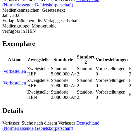
(Normerlassende Gebietskörperschaft)
Medienkennzeichen:
Gesetzestext
Jahr:
2025
Verlag:
München, dtv Verlagsgesellschaft
Mediengruppe:
Monographie
verfügbar in HEN
Exemplare
Standort
Aktion
Zweigstelle
Standorte
Vorbestellungen
2
Zweigstelle:
Standorte:
Standort
Vorbestellungen:
F
Vorbestellen
HEF
5.080.000.Ar
2:
0
Zweigstelle:
Standorte:
Standort
Vorbestellungen:
F
Vorbestellen
HEF
5.080.000.Ar
2:
0
Zweigstelle:
Standorte:
Standort
Vorbestellungen:
F
HEN
2.080.000.Ar
2:
0
Details
Verfasser:
Suche nach diesem Verfasser
Deutschland
(Normerlassende Gebietskörperschaft)