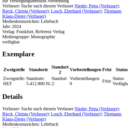
zur Versorgungsmedizin-Verordnung
Verfasser:
Suche nach diesem Verfasser
Nieder, Petra (Verfasser)
;
Rieck, Christa (Verfasser)
;
Losch, Eberhard (Verfasser)
;
Thomann,
Klaus-Dieter (Verfasser)
Medienkennzeichen:
Lehrbuch
Jahr:
2024
Verlag:
Frankfurt, Referenz Verlag
Mediengruppe:
Monographie
verfügbar
Exemplare
Standort
Zweigstelle
Standorte
Vorbestellungen
Frist
Status
2
Zweigstelle:
Standorte:
Standort
Vorbestellungen:
Status:
Frist:
HEF
5.412.800.Ni
2:
0
Verfügb
Details
Verfasser:
Suche nach diesem Verfasser
Nieder, Petra (Verfasser)
;
Rieck, Christa (Verfasser)
;
Losch, Eberhard (Verfasser)
;
Thomann,
Klaus-Dieter (Verfasser)
Medienkennzeichen:
Lehrbuch