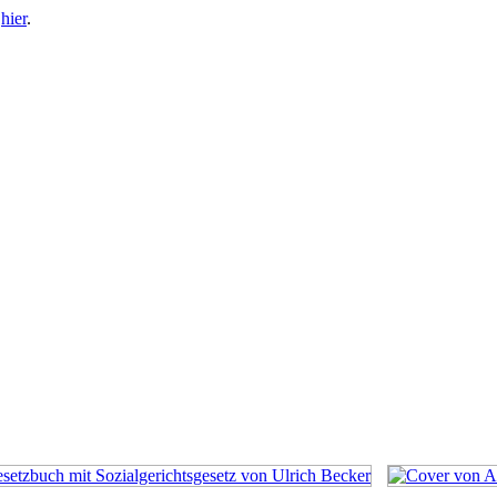
e
hier
.