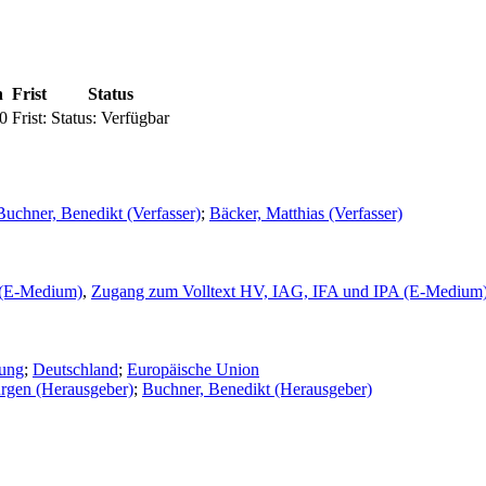
n
Frist
Status
0
Frist:
Status:
Verfügbar
Buchner, Benedikt (Verfasser)
;
Bäcker, Matthias (Verfasser)
 (E-Medium)
,
Zugang zum Volltext HV, IAG, IFA und IPA (E-Medium
nung
;
Deutschland
;
Europäische Union
ürgen (Herausgeber)
;
Buchner, Benedikt (Herausgeber)