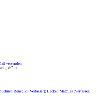
Mail versenden
ab geöffnet
Buchner, Benedikt (Verfasser)
;
Bäcker, Matthias (Verfasser)