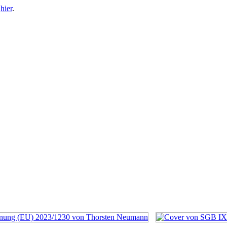
e
hier
.