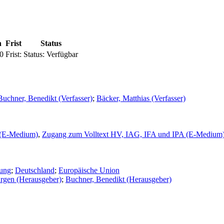
n
Frist
Status
0
Frist:
Status:
Verfügbar
Buchner, Benedikt (Verfasser)
;
Bäcker, Matthias (Verfasser)
 (E-Medium)
,
Zugang zum Volltext HV, IAG, IFA und IPA (E-Medium
nung
;
Deutschland
;
Europäische Union
ürgen (Herausgeber)
;
Buchner, Benedikt (Herausgeber)