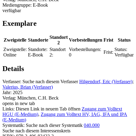
Mediengruppe:
E-Book
verfügbar
Exemplare
Standort
Zweigstelle
Standorte
Vorbestellungen
Frist
Status
2
Zweigstelle:
Standorte:
Standort
Vorbestellungen:
Status:
Frist:
Online
E-Book
2:
0
Verfügbar
Details
Verfasser:
Suche nach diesem Verfasser
Hilgendorf, Eric (Verfasser)
;
Valerius, Brian (Verfasser)
Jahr:
2025
Verlag:
München, C.H. Beck
opens in new tab
Links:
Diesen Link in neuem Tab öffnen
Zugang zum Volltext
HGU (E-Medium)
,
Zugang zum Volltext HV, IAG, IFA und IPA
(E-Medium)
Systematik:
Suche nach dieser Systematik
040.000
Suche nach diesem Interessenskreis