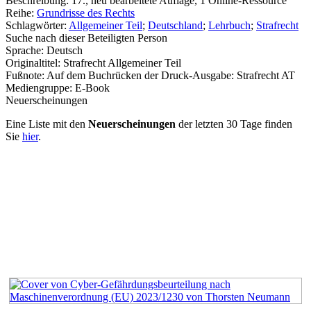
Beschreibung:
17., neu bearbeitete Auflage, 1 Online-Ressource
Reihe:
Grundrisse des Rechts
Schlagwörter:
Allgemeiner Teil
;
Deutschland
;
Lehrbuch
;
Strafrecht
Suche nach dieser Beteiligten Person
Sprache:
Deutsch
Originaltitel:
Strafrecht Allgemeiner Teil
Fußnote:
Auf dem Buchrücken der Druck-Ausgabe: Strafrecht AT
Mediengruppe:
E-Book
Neuerscheinungen
Eine Liste mit den
Neuerscheinungen
der letzten 30 Tage finden
Sie
hier
.