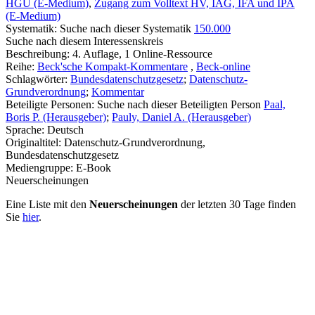
HGU (E-Medium)
,
Zugang zum Volltext HV, IAG, IFA und IPA
(E-Medium)
Systematik:
Suche nach dieser Systematik
150.000
Suche nach diesem Interessenskreis
Beschreibung:
4. Auflage, 1 Online-Ressource
Reihe:
Beck'sche Kompakt-Kommentare
,
Beck-online
Schlagwörter:
Bundesdatenschutzgesetz
;
Datenschutz-
Grundverordnung
;
Kommentar
Beteiligte Personen:
Suche nach dieser Beteiligten Person
Paal,
Boris P. (Herausgeber)
;
Pauly, Daniel A. (Herausgeber)
Sprache:
Deutsch
Originaltitel:
Datenschutz-Grundverordnung,
Bundesdatenschutzgesetz
Mediengruppe:
E-Book
Neuerscheinungen
Eine Liste mit den
Neuerscheinungen
der letzten 30 Tage finden
Sie
hier
.