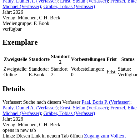
Pauly, Daniel A. (Verfasser)
;
Ernst, Stefan (Verfasser)
;
Frenzel, Eike
Michael (Verfasser)
;
Gräber, Tobias (Verfasser)
Jahr:
2026
Verlag:
München, C.H. Beck
Mediengruppe:
E-Book
verfügbar
Exemplare
Standort
Zweigstelle
Standorte
Vorbestellungen
Frist
Status
2
Zweigstelle:
Standorte:
Standort
Vorbestellungen:
Status:
Frist:
Online
E-Book
2:
0
Verfügbar
Details
Verfasser:
Suche nach diesem Verfasser
Paal, Boris P. (Verfasser)
;
Pauly, Daniel A. (Verfasser)
;
Ernst, Stefan (Verfasser)
;
Frenzel, Eike
Michael (Verfasser)
;
Gräber, Tobias (Verfasser)
Jahr:
2026
Verlag:
München, C.H. Beck
opens in new tab
Links:
Diesen Link in neuem Tab öffnen
Zugang zum Volltext