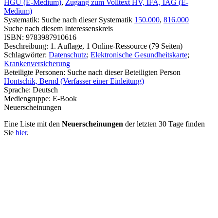
HGU (E-Medium)
,
Zugang zum Volltext HV, IFA, IAG (E-
Medium)
Systematik:
Suche nach dieser Systematik
150.000
,
816.000
Suche nach diesem Interessenskreis
ISBN:
9783987910616
Beschreibung:
1. Auflage, 1 Online-Ressource (79 Seiten)
Schlagwörter:
Datenschutz
;
Elektronische Gesundheitskarte
;
Krankenversicherung
Beteiligte Personen:
Suche nach dieser Beteiligten Person
Hontschik, Bernd (Verfasser einer Einleitung)
Sprache:
Deutsch
Mediengruppe:
E-Book
Neuerscheinungen
Eine Liste mit den
Neuerscheinungen
der letzten 30 Tage finden
Sie
hier
.