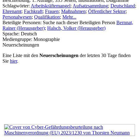
Beschreibung:
1. Auflage, 335 Seiten, Illustrationen, Diagramme
Schlagwörter:
Arbeitskräftemangel
;
Aufsatzsammlung
;
Deutschland
;
Ehrenamt
;
Fachkraft
;
Frauen
;
Maßnahmen
;
Öffentlicher Sektor
;
Personalwesen
;
Qualifikation
;
Mehr...
Beteiligte Personen:
Suche nach dieser Beteiligten Person
Bernnat,
Rainer (Herausgeber)
;
Halsch, Volker (Herausgeber)
Sprache:
Deutsch
Mediengruppe:
Monographie
Neuerscheinungen
Eine Liste mit den
Neuerscheinungen
der letzten 30 Tage finden
Sie
hier
.