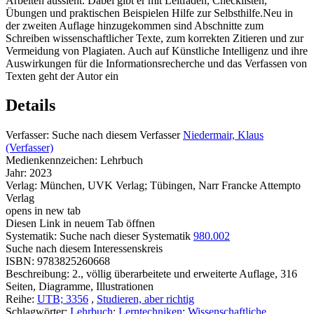
Arbeiten aussieht. Dabei gibt er mit Leitfäden, Checklisten,
Übungen und praktischen Beispielen Hilfe zur Selbsthilfe.Neu in
der zweiten Auflage hinzugekommen sind Abschnitte zum
Schreiben wissenschaftlicher Texte, zum korrekten Zitieren und zur
Vermeidung von Plagiaten. Auch auf Künstliche Intelligenz und ihre
Auswirkungen für die Informationsrecherche und das Verfassen von
Texten geht der Autor ein
Details
Verfasser:
Suche nach diesem Verfasser
Niedermair, Klaus
(Verfasser)
Medienkennzeichen:
Lehrbuch
Jahr:
2023
Verlag:
München, UVK Verlag; Tübingen, Narr Francke Attempto
Verlag
opens in new tab
Diesen Link in neuem Tab öffnen
Systematik:
Suche nach dieser Systematik
980.002
Suche nach diesem Interessenskreis
ISBN:
9783825260668
Beschreibung:
2., völlig überarbeitete und erweiterte Auflage, 316
Seiten, Diagramme, Illustrationen
Reihe:
UTB; 3356
,
Studieren, aber richtig
Schlagwörter:
Lehrbuch
;
Lerntechniken
;
Wissenschaftliche