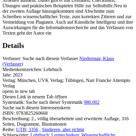
Arbeiten aussieht. Dabei gibt er mit Leitfäden, Checklisten,
Übungen und praktischen Beispielen Hilfe zur Selbsthilfe.Neu in
der zweiten Auflage hinzugekommen sind Abschnitte zum
Schreiben wissenschaftlicher Texte, zum korrekten Zitieren und zur
Vermeidung von Plagiaten. Auch auf Künstliche Intelligenz und ihre
Auswirkungen für die Informationsrecherche und das Verfassen von
Texten geht der Autor ein
Details
Verfasser:
Suche nach diesem Verfasser
Niedermair, Klaus
(Verfasser)
Medienkennzeichen:
Lehrbuch
Jahr:
2023
Verlag:
München, UVK Verlag; Tübingen, Narr Francke Attempto
Verlag
opens in new tab
Diesen Link in neuem Tab öffnen
Systematik:
Suche nach dieser Systematik
980.002
Suche nach diesem Interessenskreis
ISBN:
9783825260668
Beschreibung:
2., völlig überarbeitete und erweiterte Auflage, 316
Seiten, Diagramme, Illustrationen
Reihe:
UTB; 3356
,
Studieren, aber richtig
Schlagwörter:
Lehrbuch
;
Lerntechniken
;
Wissenschaftliche