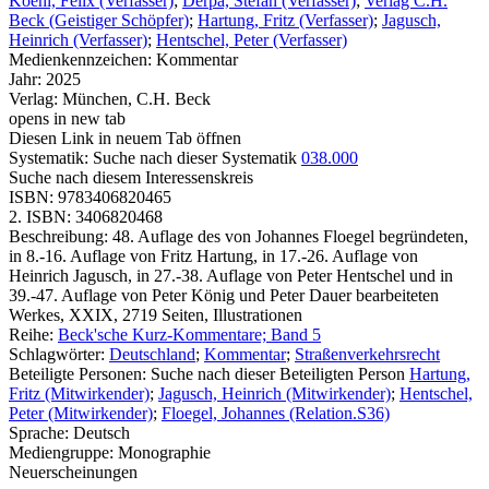
Koehl, Felix (Verfasser)
;
Derpa, Stefan (Verfasser)
;
Verlag C.H.
Beck (Geistiger Schöpfer)
;
Hartung, Fritz (Verfasser)
;
Jagusch,
Heinrich (Verfasser)
;
Hentschel, Peter (Verfasser)
Medienkennzeichen:
Kommentar
Jahr:
2025
Verlag:
München, C.H. Beck
opens in new tab
Diesen Link in neuem Tab öffnen
Systematik:
Suche nach dieser Systematik
038.000
Suche nach diesem Interessenskreis
ISBN:
9783406820465
2. ISBN:
3406820468
Beschreibung:
48. Auflage des von Johannes Floegel begründeten,
in 8.-16. Auflage von Fritz Hartung, in 17.-26. Auflage von
Heinrich Jagusch, in 27.-38. Auflage von Peter Hentschel und in
39.-47. Auflage von Peter König und Peter Dauer bearbeiteten
Werkes, XXIX, 2719 Seiten, Illustrationen
Reihe:
Beck'sche Kurz-Kommentare; Band 5
Schlagwörter:
Deutschland
;
Kommentar
;
Straßenverkehrsrecht
Beteiligte Personen:
Suche nach dieser Beteiligten Person
Hartung,
Fritz (Mitwirkender)
;
Jagusch, Heinrich (Mitwirkender)
;
Hentschel,
Peter (Mitwirkender)
;
Floegel, Johannes (Relation.S36)
Sprache:
Deutsch
Mediengruppe:
Monographie
Neuerscheinungen