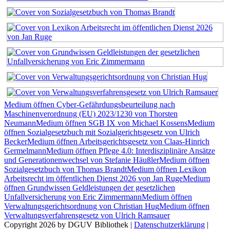
Medium öffnen Cyber-Gefährdungsbeurteilung nach
Maschinenverordnung (EU) 2023/1230 von Thorsten
Neumann
Medium öffnen SGB IX von Michael Kossens
Medium
öffnen Sozialgesetzbuch mit Sozialgerichtsgesetz von Ulrich
Becker
Medium öffnen Arbeitsgerichtsgesetz von Claas-Hinrich
Germelmann
Medium öffnen Pflege 4.0: Interdisziplinäre Ansätze
und Generationenwechsel von Stefanie Häußler
Medium öffnen
Sozialgesetzbuch von Thomas Brandt
Medium öffnen Lexikon
Arbeitsrecht im öffentlichen Dienst 2026 von Jan Ruge
Medium
öffnen Grundwissen Geldleistungen der gesetzlichen
Unfallversicherung von Eric Zimmermann
Medium öffnen
Verwaltungsgerichtsordnung von Christian Hug
Medium öffnen
Verwaltungsverfahrensgesetz von Ulrich Ramsauer
Copyright 2026 by DGUV Bibliothek
|
Datenschutzerklärung
|