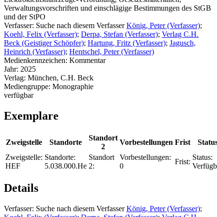
Verwaltungsvorschriften und einschlägige Bestimmungen des StGB
und der StPO
Verfasser:
Suche nach diesem Verfasser
König, Peter (Verfasser)
;
Koehl, Felix (Verfasser)
;
Derpa, Stefan (Verfasser)
;
Verlag C.H.
Beck (Geistiger Schöpfer)
;
Hartung, Fritz (Verfasser)
;
Jagusch,
Heinrich (Verfasser)
;
Hentschel, Peter (Verfasser)
Medienkennzeichen:
Kommentar
Jahr:
2025
Verlag:
München, C.H. Beck
Mediengruppe:
Monographie
verfügbar
Exemplare
Standort
Zweigstelle
Standorte
Vorbestellungen
Frist
Statu
2
Zweigstelle:
Standorte:
Standort
Vorbestellungen:
Status:
Frist:
HEF
5.038.000.He
2:
0
Verfügb
Details
Verfasser:
Suche nach diesem Verfasser
König, Peter (Verfasser)
;