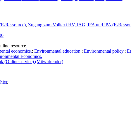
(E-Ressource)
,
Zugang zum Volltext HV, IAG, IFA und IPA (E-Ressou
00
nline resource.
ental economics.
;
Environmental education.
;
Environmental policy.
;
En
ironmental Economics.
k (Online service) (Mitwirkender)
e
hier
.