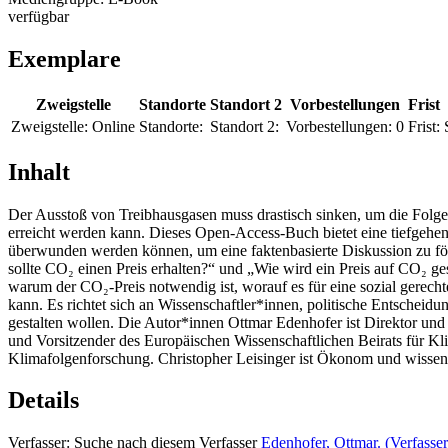
verfügbar
Exemplare
Zweigstelle
Standorte
Standort 2
Vorbestellungen
Frist
Zweigstelle:
Online
Standorte:
Standort 2:
Vorbestellungen:
0
Frist:
Inhalt
Der Ausstoß von Treibhausgasen muss drastisch sinken, um die Folge
erreicht werden kann. Dieses Open-Access-Buch bietet eine tiefgehen
überwunden werden können, um eine faktenbasierte Diskussion zu förd
sollte CO₂ einen Preis erhalten?“ und „Wie wird ein Preis auf CO₂ 
warum der CO₂-Preis notwendig ist, worauf es für eine sozial gere
kann. Es richtet sich an Wissenschaftler*innen, politische Entscheid
gestalten wollen. Die Autor*innen Ottmar Edenhofer ist Direktor un
und Vorsitzender des Europäischen Wissenschaftlichen Beirats für Kli
Klimafolgenforschung. Christopher Leisinger ist Ökonom und wissens
Details
Verfasser:
Suche nach diesem Verfasser
Edenhofer, Ottmar. (Verfasser