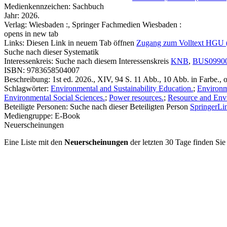
Medienkennzeichen:
Sachbuch
Jahr:
2026.
Verlag:
Wiesbaden :, Springer Fachmedien Wiesbaden :
opens in new tab
Links:
Diesen Link in neuem Tab öffnen
Zugang zum Volltext HGU 
Suche nach dieser Systematik
Interessenkreis:
Suche nach diesem Interessenskreis
KNB
,
BUS0990
ISBN:
9783658504007
Beschreibung:
1st ed. 2026., XIV, 94 S. 11 Abb., 10 Abb. in Farbe., o
Schlagwörter:
Environmental and Sustainability Education.
;
Environm
Environmental Social Sciences.
;
Power resources.
;
Resource and Env
Beteiligte Personen:
Suche nach dieser Beteiligten Person
SpringerLin
Mediengruppe:
E-Book
Neuerscheinungen
Eine Liste mit den
Neuerscheinungen
der letzten 30 Tage finden Si