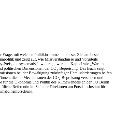
 Frage, mit welchen Politikinstrumenten dieses Ziel am besten
politik und zeigt auf, wie Missverständnisse und Vorurteile
O₂-Preis, die systematisch widerlegt werden. Kapitel wie „Warum
und politischen Dimensionen der CO₂-Bepreisung. Das Buch zeigt,
missionen bei der Bewältigung zukünftiger Herausforderungen helfen
ger*innen, die die Mechanismen der CO₂-Bepreisung verstehen und
or für die Ökonomie und Politik des Klimawandels an der TU Berlin
ftliche Referentin im Stab der Direktoren am Potsdam-Institut für
limafolgenforschung.