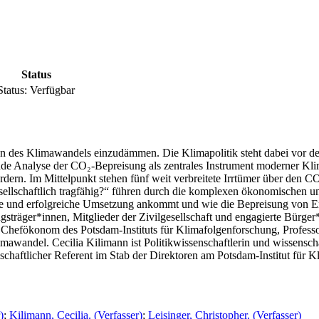
Status
Status:
Verfügbar
n des Klimawandels einzudämmen. Die Klimapolitik steht dabei vor der
de Analyse der CO₂-Bepreisung als zentrales Instrument moderner Klima
ern. Im Mittelpunkt stehen fünf weit verbreitete Irrtümer über den C
gesellschaftlich tragfähig?“ führen durch die komplexen ökonomischen 
chte und erfolgreiche Umsetzung ankommt und wie die Bepreisung von E
ungsträger*innen, Mitglieder der Zivilgesellschaft und engagierte Bür
d Chefökonom des Potsdam-Instituts für Klimafolgenforschung, Profess
mawandel. Cecilia Kilimann ist Politikwissenschaftlerin und wissenscha
chaftlicher Referent im Stab der Direktoren am Potsdam-Institut für K
)
;
Kilimann, Cecilia. (Verfasser)
;
Leisinger, Christopher. (Verfasser)