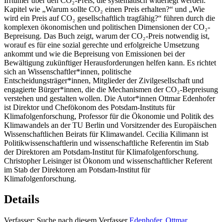
Irrtümer über den CO₂-Preis, die systematisch widerlegt werden.
Kapitel wie „Warum sollte CO₂ einen Preis erhalten?“ und „Wie
wird ein Preis auf CO₂ gesellschaftlich tragfähig?“ führen durch die
komplexen ökonomischen und politischen Dimensionen der CO₂-
Bepreisung. Das Buch zeigt, warum der CO₂-Preis notwendig ist,
worauf es für eine sozial gerechte und erfolgreiche Umsetzung
ankommt und wie die Bepreisung von Emissionen bei der
Bewältigung zukünftiger Herausforderungen helfen kann. Es richtet
sich an Wissenschaftler*innen, politische
Entscheidungsträger*innen, Mitglieder der Zivilgesellschaft und
engagierte Bürger*innen, die die Mechanismen der CO₂-Bepreisung
verstehen und gestalten wollen. Die Autor*innen Ottmar Edenhofer
ist Direktor und Chefökonom des Potsdam-Instituts für
Klimafolgenforschung, Professor für die Ökonomie und Politik des
Klimawandels an der TU Berlin und Vorsitzender des Europäischen
Wissenschaftlichen Beirats für Klimawandel. Cecilia Kilimann ist
Politikwissenschaftlerin und wissenschaftliche Referentin im Stab
der Direktoren am Potsdam-Institut für Klimafolgenforschung.
Christopher Leisinger ist Ökonom und wissenschaftlicher Referent
im Stab der Direktoren am Potsdam-Institut für
Klimafolgenforschung.
Details
Verfasser:
Suche nach diesem Verfasser
Edenhofer, Ottmar.