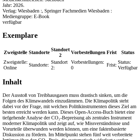
Jahr:
2026.
Verlag:
Wiesbaden :, Springer Fachmedien Wiesbaden :
Mediengruppe:
E-Book
verfügbar
Exemplare
Standort
Zweigstelle
Standorte
Vorbestellungen
Frist
Status
2
Zweigstelle:
Standort
Vorbestellungen:
Status:
Standorte:
Frist:
Online
2:
0
Verfügbar
Inhalt
Der Ausstoß von Treibhausgasen muss drastisch sinken, um die
Folgen des Klimawandels einzudämmen. Die Klimapolitik steht
dabei vor der Frage, mit welchen Politikinstrumenten dieses Ziel am
besten erreicht werden kann. Dieses Open-Access-Buch bietet eine
tiefgehende Analyse der CO₂-Bepreisung als zentrales Instrument
moderner Klimapolitik und zeigt auf, wie Missverständnisse und
Vorurteile überwunden werden können, um eine faktenbasierte
Diskussion zu fördern. Im Mittelpunkt stehen fünf weit verbreitete