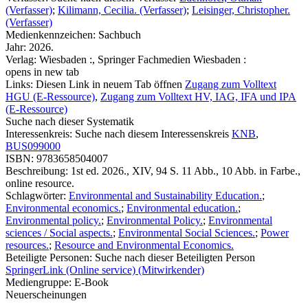
(Verfasser)
;
Kilimann, Cecilia. (Verfasser)
;
Leisinger, Christopher.
(Verfasser)
Medienkennzeichen:
Sachbuch
Jahr:
2026.
Verlag:
Wiesbaden :, Springer Fachmedien Wiesbaden :
opens in new tab
Links:
Diesen Link in neuem Tab öffnen
Zugang zum Volltext
HGU (E-Ressource)
,
Zugang zum Volltext HV, IAG, IFA und IPA
(E-Ressource)
Suche nach dieser Systematik
Interessenkreis:
Suche nach diesem Interessenskreis
KNB
,
BUS099000
ISBN:
9783658504007
Beschreibung:
1st ed. 2026., XIV, 94 S. 11 Abb., 10 Abb. in Farbe.,
online resource.
Schlagwörter:
Environmental and Sustainability Education.
;
Environmental economics.
;
Environmental education.
;
Environmental policy.
;
Environmental Policy.
;
Environmental
sciences / Social aspects.
;
Environmental Social Sciences.
;
Power
resources.
;
Resource and Environmental Economics.
Beteiligte Personen:
Suche nach dieser Beteiligten Person
SpringerLink (Online service) (Mitwirkender)
Mediengruppe:
E-Book
Neuerscheinungen