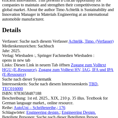
efficient innovations. This presents a crucial opportunity for
companies to maintain and strengthen their competitiveness in the
global market. About the author Timo Achtelik is Sustainability and
Innovation Manager in Materials Engineering at an international
automobile manufacturer.
Details
Verfasser:
Suche nach diesem Verfasser
Achtelik, Timo. (Verfasser)
Medienkennzeichen:
Sachbuch
Jahr:
2025.
Verlag:
Wiesbaden :, Springer Fachmedien Wiesbaden :
opens in new tab
Links:
Diesen Link in neuem Tab öffnen
Zugang zum Volltext
HGU (E-Ressource)
,
Zugang zum Volltext HV, IAG, IFA und IPA
(E-Ressource)
Suche nach dieser Systematik
Interessenkreis:
Suche nach diesem Interessenskreis
TBD
,
TEC016000
ISBN:
9783658487188
Beschreibung:
1st ed. 2025., XIX, 210 p. 35 illus. Textbook for
German language market., online resource.
Reihe:
AutoUni – Schriftenreihe,; 176
Schlagwörter:
Engineering design.
;
Engineering Design.
Beteiligte Personen:
Suche nach dieser Beteiligten Person