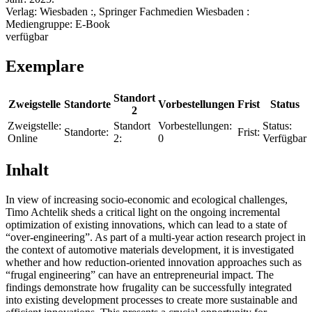
Verlag:
Wiesbaden :, Springer Fachmedien Wiesbaden :
Mediengruppe:
E-Book
verfügbar
Exemplare
Standort
Zweigstelle
Standorte
Vorbestellungen
Frist
Status
2
Zweigstelle:
Standort
Vorbestellungen:
Status:
Standorte:
Frist:
Online
2:
0
Verfügbar
Inhalt
In view of increasing socio-economic and ecological challenges,
Timo Achtelik sheds a critical light on the ongoing incremental
optimization of existing innovations, which can lead to a state of
“over-engineering”. As part of a multi-year action research project in
the context of automotive materials development, it is investigated
whether and how reduction-oriented innovation approaches such as
“frugal engineering” can have an entrepreneurial impact. The
findings demonstrate how frugality can be successfully integrated
into existing development processes to create more sustainable and