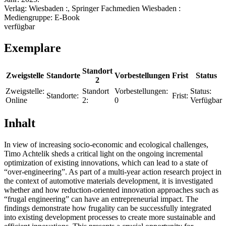
Verlag:
Wiesbaden :, Springer Fachmedien Wiesbaden :
Mediengruppe:
E-Book
verfügbar
Exemplare
Standort
Zweigstelle
Standorte
Vorbestellungen
Frist
Status
2
Zweigstelle:
Standort
Vorbestellungen:
Status:
Standorte:
Frist:
Online
2:
0
Verfügbar
Inhalt
In view of increasing socio-economic and ecological challenges,
Timo Achtelik sheds a critical light on the ongoing incremental
optimization of existing innovations, which can lead to a state of
“over-engineering”. As part of a multi-year action research project in
the context of automotive materials development, it is investigated
whether and how reduction-oriented innovation approaches such as
“frugal engineering” can have an entrepreneurial impact. The
findings demonstrate how frugality can be successfully integrated
into existing development processes to create more sustainable and