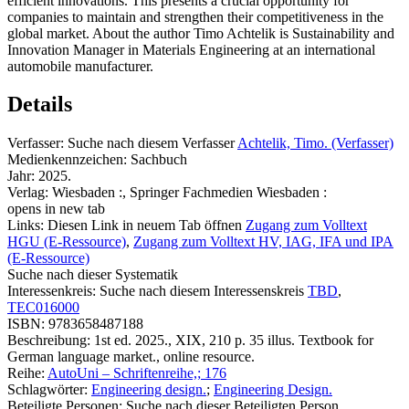
efficient innovations. This presents a crucial opportunity for
companies to maintain and strengthen their competitiveness in the
global market. About the author Timo Achtelik is Sustainability and
Innovation Manager in Materials Engineering at an international
automobile manufacturer.
Details
Verfasser:
Suche nach diesem Verfasser
Achtelik, Timo. (Verfasser)
Medienkennzeichen:
Sachbuch
Jahr:
2025.
Verlag:
Wiesbaden :, Springer Fachmedien Wiesbaden :
opens in new tab
Links:
Diesen Link in neuem Tab öffnen
Zugang zum Volltext
HGU (E-Ressource)
,
Zugang zum Volltext HV, IAG, IFA und IPA
(E-Ressource)
Suche nach dieser Systematik
Interessenkreis:
Suche nach diesem Interessenskreis
TBD
,
TEC016000
ISBN:
9783658487188
Beschreibung:
1st ed. 2025., XIX, 210 p. 35 illus. Textbook for
German language market., online resource.
Reihe:
AutoUni – Schriftenreihe,; 176
Schlagwörter:
Engineering design.
;
Engineering Design.
Beteiligte Personen:
Suche nach dieser Beteiligten Person