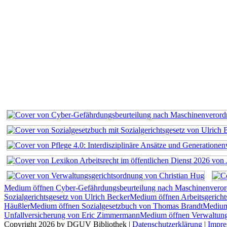
Medium öffnen Cyber-Gefährdungsbeurteilung nach Maschinenvero
Sozialgerichtsgesetz von Ulrich Becker
Medium öffnen Arbeitsgerich
Häußler
Medium öffnen Sozialgesetzbuch von Thomas Brandt
Medium 
Unfallversicherung von Eric Zimmermann
Medium öffnen Verwaltung
Copyright 2026 by DGUV Bibliothek
|
Datenschutzerklärung
|
Impr