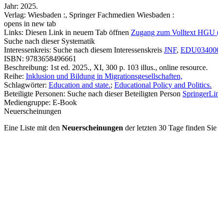
Jahr:
2025.
Verlag:
Wiesbaden :, Springer Fachmedien Wiesbaden :
opens in new tab
Links:
Diesen Link in neuem Tab öffnen
Zugang zum Volltext HGU 
Suche nach dieser Systematik
Interessenkreis:
Suche nach diesem Interessenskreis
JNF
,
EDU03400
ISBN:
9783658496661
Beschreibung:
1st ed. 2025., XI, 300 p. 103 illus., online resource.
Reihe:
Inklusion und Bildung in Migrationsgesellschaften,
Schlagwörter:
Education and state.
;
Educational Policy and Politics.
Beteiligte Personen:
Suche nach dieser Beteiligten Person
SpringerLin
Mediengruppe:
E-Book
Neuerscheinungen
Eine Liste mit den
Neuerscheinungen
der letzten 30 Tage finden Si