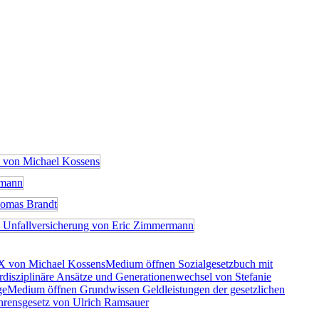
X von Michael Kossens
Medium öffnen Sozialgesetzbuch mit
rdisziplinäre Ansätze und Generationenwechsel von Stefanie
ge
Medium öffnen Grundwissen Geldleistungen der gesetzlichen
rensgesetz von Ulrich Ramsauer