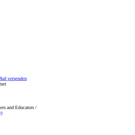
Mail versenden
net
rs and Educators /
r)