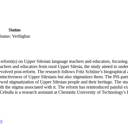
Status
Status:
Verfügbar
reform(s) on Upper Silesian language teachers and educators, focusing 
teachers and educators from rural Upper Silesia, the study aimed to un
 evolved post-reform. The research follows Fritz Schütze’s biographical 
istinctiveness of Upper Silesians but also stigmatizes them. The PiS-part
newed stigmatization of Upper Silesian people and their heritage. The s
ith the stigma associated with it. The reform has reintroduced painful e
 Cebulla is a research assistant at Chemnitz University of Technology's
r)