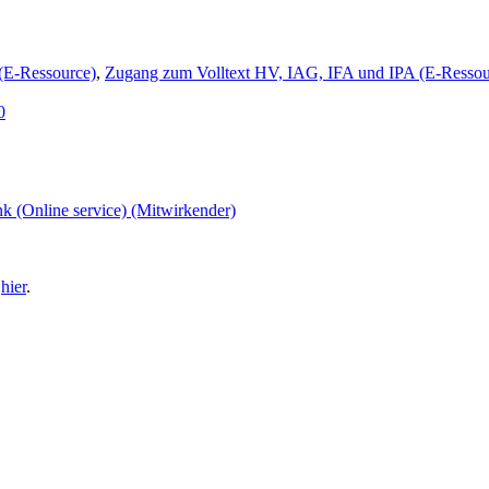
(E-Ressource)
,
Zugang zum Volltext HV, IAG, IFA und IPA (E-Ressou
0
k (Online service) (Mitwirkender)
e
hier
.