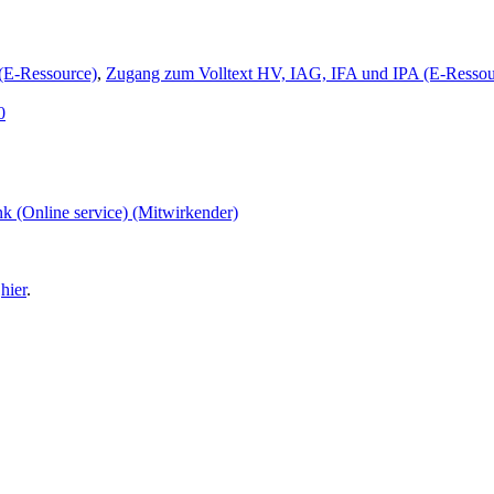
(E-Ressource)
,
Zugang zum Volltext HV, IAG, IFA und IPA (E-Ressou
0
k (Online service) (Mitwirkender)
e
hier
.