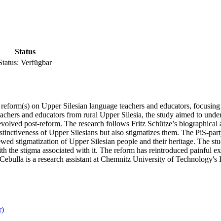
Status
Status:
Verfügbar
reform(s) on Upper Silesian language teachers and educators, focusing 
teachers and educators from rural Upper Silesia, the study aimed to un
 evolved post-reform. The research follows Fritz Schütze’s biographical 
istinctiveness of Upper Silesians but also stigmatizes them. The PiS-part
newed stigmatization of Upper Silesian people and their heritage. The s
ith the stigma associated with it. The reform has reintroduced painful e
 Cebulla is a research assistant at Chemnitz University of Technology's
r)