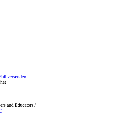
Mail versenden
net
rs and Educators /
r)