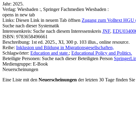
Jahr:
2025.
Verlag:
Wiesbaden :, Springer Fachmedien Wiesbaden :
opens in new tab
Links:
Diesen Link in neuem Tab öffnen
Zugang zum Volltext HGU 
Suche nach dieser Systematik
Interessenkreis:
Suche nach diesem Interessenskreis
JNF
,
EDU03400
ISBN:
9783658496661
Beschreibung:
1st ed. 2025., XI, 300 p. 103 illus., online resource.
Reihe:
Inklusion und Bildung in Migrationsgesellschaften,
Schlagwörter:
Education and state.
;
Educational Policy and Politics.
Beteiligte Personen:
Suche nach dieser Beteiligten Person
SpringerLin
Mediengruppe:
E-Book
Neuerscheinungen
Eine Liste mit den
Neuerscheinungen
der letzten 30 Tage finden Si