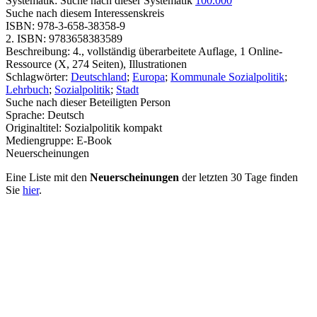
Systematik:
Suche nach dieser Systematik
100.000
Suche nach diesem Interessenskreis
ISBN:
978-3-658-38358-9
2. ISBN:
9783658383589
Beschreibung:
4., vollständig überarbeitete Auflage, 1 Online-
Ressource (X, 274 Seiten), Illustrationen
Schlagwörter:
Deutschland
;
Europa
;
Kommunale Sozialpolitik
;
Lehrbuch
;
Sozialpolitik
;
Stadt
Suche nach dieser Beteiligten Person
Sprache:
Deutsch
Originaltitel:
Sozialpolitik kompakt
Mediengruppe:
E-Book
Neuerscheinungen
Eine Liste mit den
Neuerscheinungen
der letzten 30 Tage finden
Sie
hier
.