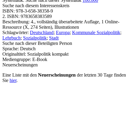
Systematik:
Suche nach dieser Systematik
100.000
Suche nach diesem Interessenskreis
ISBN:
978-3-658-38358-9
2. ISBN:
9783658383589
Beschreibung:
4., vollständig überarbeitete Auflage, 1 Online-
Ressource (X, 274 Seiten), Illustrationen
Schlagwörter:
Deutschland
;
Europa
;
Kommunale Sozialpolitik
;
Lehrbuch
;
Sozialpolitik
;
Stadt
Suche nach dieser Beteiligten Person
Sprache:
Deutsch
Originaltitel:
Sozialpolitik kompakt
Mediengruppe:
E-Book
Neuerscheinungen
Eine Liste mit den
Neuerscheinungen
der letzten 30 Tage finden
Sie
hier
.