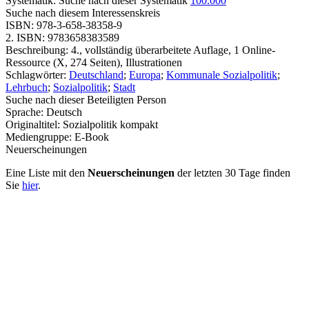
Systematik:
Suche nach dieser Systematik
100.000
Suche nach diesem Interessenskreis
ISBN:
978-3-658-38358-9
2. ISBN:
9783658383589
Beschreibung:
4., vollständig überarbeitete Auflage, 1 Online-
Ressource (X, 274 Seiten), Illustrationen
Schlagwörter:
Deutschland
;
Europa
;
Kommunale Sozialpolitik
;
Lehrbuch
;
Sozialpolitik
;
Stadt
Suche nach dieser Beteiligten Person
Sprache:
Deutsch
Originaltitel:
Sozialpolitik kompakt
Mediengruppe:
E-Book
Neuerscheinungen
Eine Liste mit den
Neuerscheinungen
der letzten 30 Tage finden
Sie
hier
.